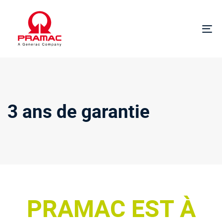
Sauter
Passer
les
à
liens
la
Ba
navigation
la
principale
na
Skip
to
content
3 ans de garantie
PRAMAC EST À