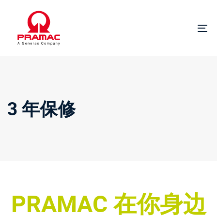
跳
跳
过
到
链
主
切
接
导
换
航
导
跳
航
到
内
容
3 年保修
PRAMAC 在你身边