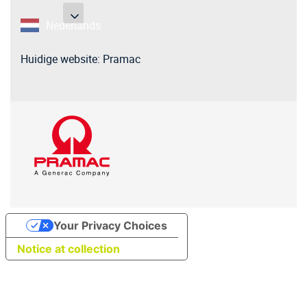
Links
Ga
overslaan
naar
Nederlands
de
hoofdnavigatie
Huidige website: Pramac
Ga
naar
de
inhoud
Your Privacy Choices
Notice at collection