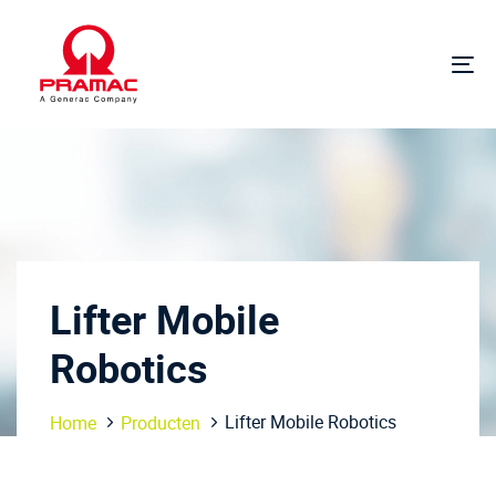
Links
Ga
overslaan
naar
de
Na
hoofdnavigatie
in-
Ga
of
naar
ui
de
inhoud
Lifter Mobile
Robotics
Lifter Mobile Robotics
Home
Producten