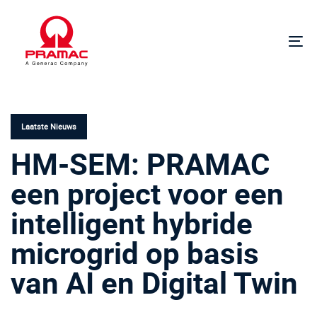
Links
Ga
overslaan
naar
de
Na
hoofdnavigatie
in-
Ga
of
GEPUBLICEERD
naar
ui
IN:
de
inhoud
Laatste Nieuws
HM-SEM: PRAMAC
een project voor een
intelligent hybride
microgrid op basis
van AI en Digital Twin