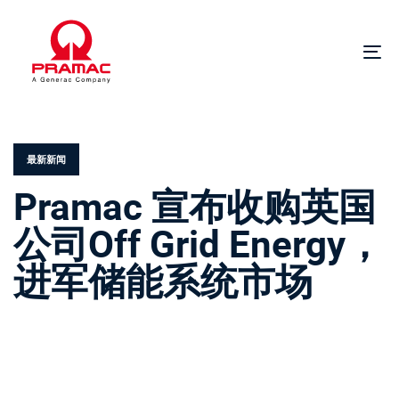
跳
跳
过
到
链
主
切
接
导
换
航
导
发
跳
航
布
到
在。
内
最新新闻
容
Pramac 宣布收购英国
公司Off Grid Energy，
进军储能系统市场