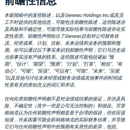
前瞻性信息
本新闻稿中的某些陈述，以及Generac Holdings Inc.或其员
工不时提供的其他信息，可能包含前瞻性陈述，这些陈述涉
及风险和不确定性，可能导致实际结果与前瞻性陈述存在实
质性差异。前瞻性声明给出了Generac目前对公司财务状
况、经营成果、计划、目标、未来业绩和业务的预期和预
测。你可以通过以下事实来识别前瞻性声明：它们与历史或
当前事实没有严格的联系。这些陈述可能包括诸如 "预
期"、"估计"、"期望"、"预测"、"计划"、"打算"、"相信"、"有
信心"、"可能"、"应该"、"可以有"、"可能"、"未来"、"乐观
"以及其他与讨论未来经营或财务业绩或其他事件的时间或
性质有关的类似含义的词汇和术语。
任何此类前瞻性声明都不是对业绩或结果的保证，并涉及风
险、不确定性（其中一些是公司无法控制的）和假设。尽管
格纳克认为任何前瞻性声明都是基于合理的假设，但你应该
知道，许多因素可能会影响格纳克的实际财务结果，并导致
它们与任何前瞻性声明中的预期有实质性的差异，包括。