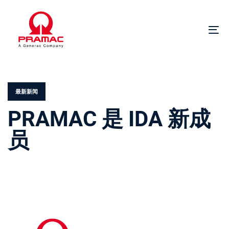
跳
跳
过
到
链
主
切
接
导
换
航
导
发
跳
航
布
到
在。
内
最新新闻
容
PRAMAC 是 IDA 新成
员