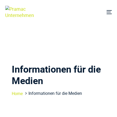
Links
Zur
überspringen
Hauptnavigation
Um
springen
Na
Zum
Inhalt
springen
Informationen für die
Medien
Informationen für die Medien
Home