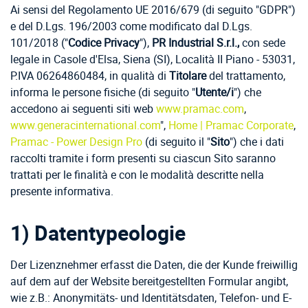
Ai sensi del Regolamento UE 2016/679 (di seguito "GDPR")
e del D.Lgs. 196/2003 come modificato dal D.Lgs.
101/2018 ("
Codice Privacy
"),
PR Industrial S.r.l.,
con sede
legale in Casole d'Elsa, Siena (SI), Località II Piano - 53031,
P.IVA 06264860484, in qualità di
Titolare
del trattamento,
informa le persone fisiche (di seguito "
Utente/i
") che
accedono ai seguenti siti web
www.pramac.com
,
www.generacinternational.com
",
Home | Pramac Corporate
,
Pramac - Power Design Pro
(di seguito il "
Sito
") che i dati
raccolti tramite i form presenti su ciascun Sito saranno
trattati per le finalità e con le modalità descritte nella
presente informativa.
1) Datentypeologie
Der Lizenznehmer erfasst die Daten, die der Kunde freiwillig
auf dem auf der Website bereitgestellten Formular angibt,
wie z.B.: Anonymitäts- und Identitätsdaten, Telefon- und E-