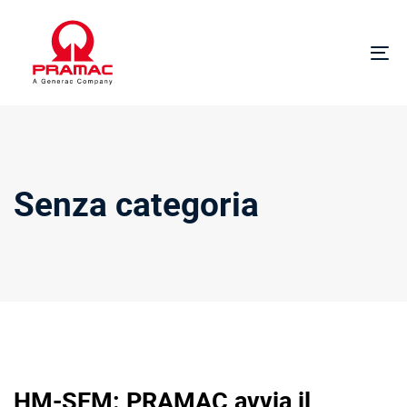
Salta
Passa
i
alla
link
navigazione
Na
primaria
Vai
al
contenuto
Senza categoria
HM-SEM: PRAMAC avvia il