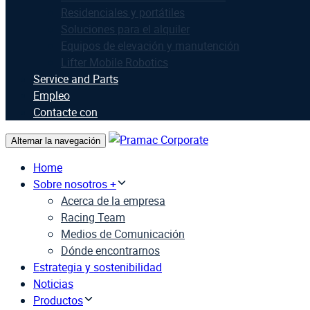
Residenciales y portátiles
Soluciones para el alquiler
Equipos de elevación y manutención
Lifter Mobile Robotics
Service and Parts
Empleo
Contacte con
Alternar la navegación
Home
Sobre nosotros +
Acerca de la empresa
Racing Team
Medios de Comunicación
Dónde encontrarnos
Estrategia y sostenibilidad
Noticias
Productos