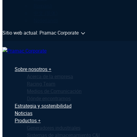
Română
中文 (简体)
Nederlands
Sitio web actual: Pramac Corporate
Sobre nosotros +
Acerca de la empresa
Racing Team
Medios de Comunicación
Dónde encontrarnos
Estrategia y sostenibilidad
Noticias
Productos +
Generadores industriales
Sistemas de almacenamiento C&I