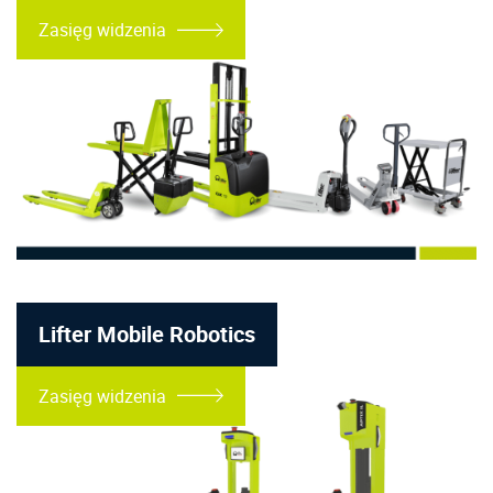
Zasięg widzenia
Lifter Mobile Robotics
Zasięg widzenia