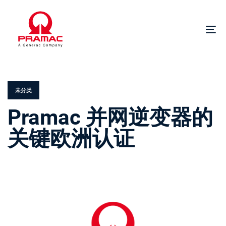
跳
跳
过
到
链
主
切
接
导
换
航
导
发
跳
航
布
到
于：
内
未分类
容
Pramac 并网逆变器的
关键欧洲认证