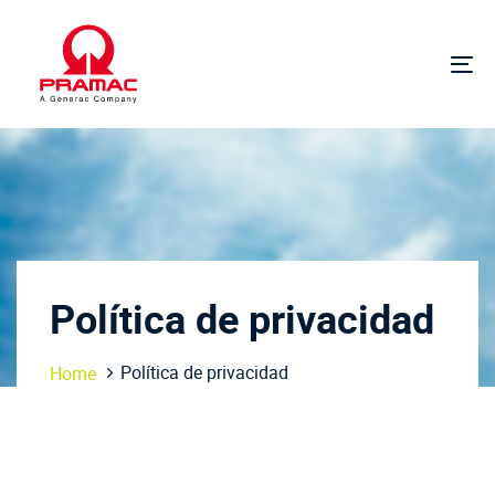
Saltar
Saltar
enlaces
a
la
Alt
navegación
la
principal
na
Ir
al
contenido
Política de privacidad
Política de privacidad
Home