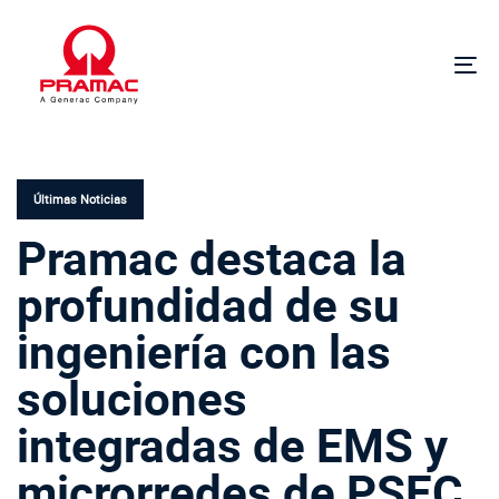
Saltar
Saltar
enlaces
a
la
Alt
navegación
la
principal
na
PUBLICADO
Ir
EN:
al
contenido
Últimas Noticias
Pramac destaca la
profundidad de su
ingeniería con las
soluciones
integradas de EMS y
microrredes de PSEC