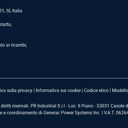
1, SI, Italia
ntatto,
ato ai ricambi,
iva sulla privacy
|
Informativa sui cookie
|
Codice etico
|
Modello
i diritti riservati. PR Industrial S.r.l - Loc. Il Piano - 53031 Casole 
ne e coordinamento di Generac Power Systems Inc. | V.A.T. 062