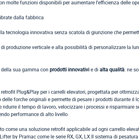
con molte funzioni disponibili per aumentare l’efficienza delle o
ibrate dalla fabbrica
alla tecnologia innovativa senza scatola di giunzione che permette 
o di produzione verticale e alla possibilità di personalizzare la 
to della sua gamma con
prodotti innovativi
e di
alta qualità
: ne s
etrofit Plug&Play per i carrelli elevatori, progettata per ottimizz
 delle forche originali e permette di pesare i prodotti durante il
le ridurre il tempo di lavoro, velocizzare i processi e risparmiare
endo performance di alto livello.
o come una soluzione retrofit applicabile ad ogni carrello elevat
i Lifter by Pramac come le serie RX, GX, LX.Il sistema di pesatur