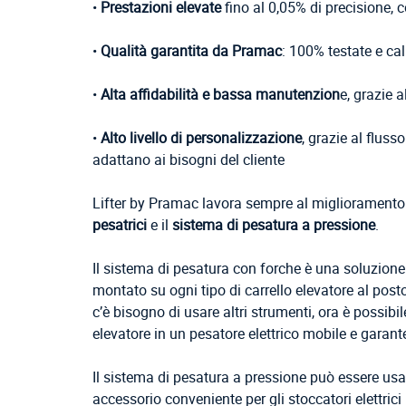
•
Prestazioni elevate
fino al 0,05% di precisione, 
•
Qualità garantita da Pramac
: 100% testate e cal
•
Alta affidabilità e bassa manutenzion
e, grazie 
•
Alto livello di personalizzazione
, grazie al fluss
adattano ai bisogni del cliente
Lifter by Pramac lavora sempre al miglioramen
pesatrici
e il
sistema di pesatura a pressione
.
Il sistema di pesatura con forche è una soluzione r
montato su ogni tipo di carrello elevatore al posto
c’è bisogno di usare altri strumenti, ora è possibi
elevatore in un pesatore elettrico mobile e garant
Il sistema di pesatura a pressione può essere usat
accessorio conveniente per gli stoccatori elettric