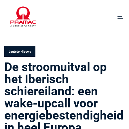
Links
Ga
overslaan
naar
de
Na
hoofdnavigatie
in-
Ga
of
GEPUBLICEERD
naar
ui
IN:
de
inhoud
Laatste Nieuws
De stroomuitval op
het Iberisch
schiereiland: een
wake-upcall voor
energiebestendigheid
in heel Europa