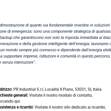
imostrazione di quanto sia fondamentale investire in soluzioni 
ione di emergenza: sono una componente strategica di qualsiasi
e backup che garantiscono non solo la risposta immediata ai bla
razione e della gestione intelligente dell'energia, lavoriamo ogni
i un mondo sempre più connesso e dipendente dall'energia elettri
nta a supportare imprese, istituzioni e comunità in questo percors
e senza interruzioni".
dirizzo:
PR Industrial S.r.l, Località Il Piano, 53031, SI, Italia
chieste generali:
Visitate il nostro modulo di contatto,
iccando qui.
ssistenza e ricambi:
Visitate il nostro sito dedicato ai ricambi,