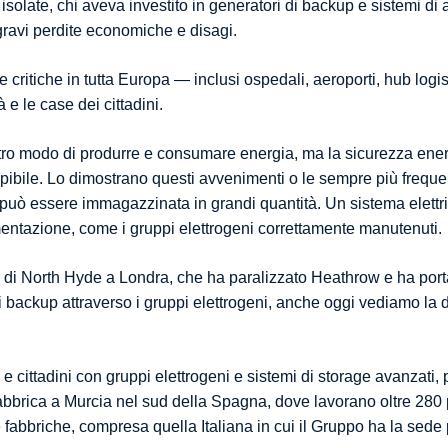
olate, chi aveva investito in generatori di backup e sistemi di
 gravi perdite economiche e disagi.
 critiche in tutta Europa — inclusi ospedali, aeroporti, hub logis
 e le case dei cittadini.
stro modo di produrre e consumare energia, ma la sicurezza energ
rrompibile. Lo dimostrano questi avvenimenti o le sempre più freq
può essere immagazzinata in grandi quantità. Un sistema elettric
imentazione, come i gruppi elettrogeni correttamente manutenuti.
i North Hyde a Londra, che ha paralizzato Heathrow e ha portat
i backup attraverso i gruppi elettrogeni, anche oggi vediamo la di
 cittadini con gruppi elettrogeni e sistemi di storage avanzati, p
a fabbrica a Murcia nel sud della Spagna, dove lavorano oltre 280
tre fabbriche, compresa quella Italiana in cui il Gruppo ha la se