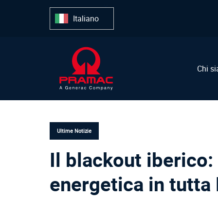
Salta
Passa
i
alla
Italiano
link
navigazione
primaria
Vai
al
Chi s
contenuto
PUBBLICATO
IN:
Ultime Notizie
Il blackout iberico
energetica in tutta