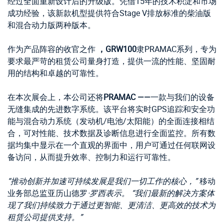
经过全面重新设计后的升级版。凭借15年的技术积淀和市场
成功经验，该新款机型提供符合Stage V排放标准的柴油版
和混合动力版两种版本。
作为产品阵容的收官之作
，GRW100
隶PRAMAC系列，专为
要求最严苛的租赁公司量身打造，提供一流的性能、坚固耐
用的结构和卓越的可靠性。
在本次展会上，本公司还将
PRAMAC ——
一款与我们的设备
无缝集成的先进数字系统。该平台将实时GPS追踪和安全功
能与混合动力系统（发动机/电池/太阳能）的全面连接相结
合，可对性能、技术数据及诊断信息进行全面监控。所有数
据均集中显示在一个直观的界面中，用户可通过任何联网设
备访问，从而提升效率、控制力和运行可靠性。
“推动创新并加速可持续发展是我们一切工作的核心，”
移动
业务部总监亚历山德罗
·罗西表示。
“我们最新的解决方案体
现了我们持续致力于通过更智能、更清洁、更高效的技术为
租赁公司提供支持。”