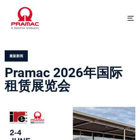
跳
跳
过
到
链
主
切
接
导
换
航
导
发
跳
航
布
到
在。
内
最新新闻
容
Pramac 2026年国际
租赁展览会