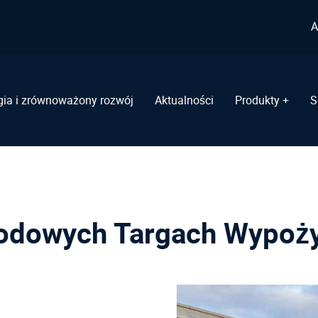
A
gia i zrównoważony rozwój
Aktualności
Produkty +
S
odowych Targach Wypoży