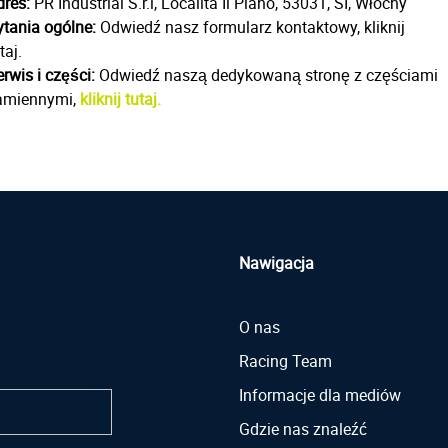
dres:
PR Industrial S.r.l, Località Il Piano, 53031, SI, Włochy
ytania ogólne:
Odwiedź nasz formularz kontaktowy, kliknij
taj.
rwis i części:
Odwiedź naszą dedykowaną stronę z częściami
amiennymi,
kliknij tutaj.
Nawigacja
O nas
Racing Team
Informacje dla mediów
Gdzie nas znaleźć