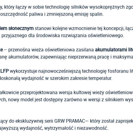
, który łączy w sobie technologię silników wysokoprężnych 
oszczędność paliwa i zmniejszoną emisję spalin.
ędem słonecznym
stanowi kolejne wzmocnienie tej koncepcji, łąc
 przyjaznego dla środowiska rozwiązania oświetleniowego.
e
– przenośna wieża oświetleniowa zasilana
akumulatorami li
nę akumulatorów, zapewniając nieprzerwaną pracę i maksyma
 LFP
wykorzystuje najnowocześniejszą technologię fosforanu l
 doskonałą wydajność w szerokim zakresie temperatur.
całkowicie przeprojektowana wersja kultowej wieży oświetlenio
h, nowy model jest dostępny zarówno w wersji z silnikiem wy
ący do ekskluzywnej serii GRW PRAMAC— który został zaprojekt
jwyższą wydajność, wytrzymałość i niezawodność.