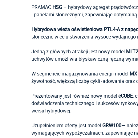
PRAMAC
HSG
– hybrydowy agregat prądotwórczy
i panelami słonecznymi, zapewniając optymalną 
Hybrydowa wieża oświetleniowa PTL4-A z nap
słoneczne w celu stworzenia wysoce wydajnego i
Jedną z głównych atrakcji jest nowy model
MLT2
uchwytów umożliwia błyskawiczną ręczną wymia
W segmencie magazynowania energii model
MX
żywotność, większą liczbę cykli ładowania oraz
Prezentowany jest również nowy model
eCUBE
, 
doświadczenia technicznego i sukcesów rynkowyc
wersji hybrydowej.
Uzupełnieniem oferty jest model
GRW100
— należ
wymagających wypożyczalniach, zapewniając na