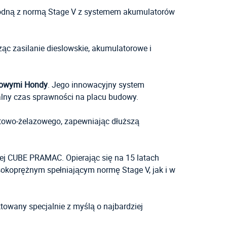
zgodną z normą Stage V z systemem akumulatorów
ząc zasilanie dieslowskie, akumulatorowe i
towymi Hondy
. Jego innowacyjny system
lny czas sprawności na placu budowy.
itowo-żelazowego, zapewniając dłuższą
wej CUBE PRAMAC. Opierając się na 15 latach
sokoprężnym spełniającym normę Stage V, jak i w
owany specjalnie z myślą o najbardziej