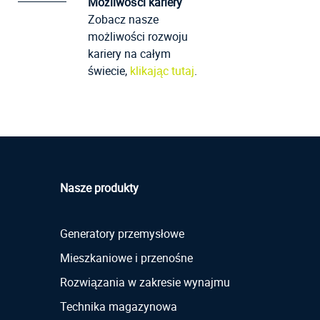
Możliwości kariery
Zobacz nasze
możliwości rozwoju
kariery na całym
świecie,
klikając tutaj
.
Nasze produkty
Generatory przemysłowe
Mieszkaniowe i przenośne
Rozwiązania w zakresie wynajmu
Technika magazynowa