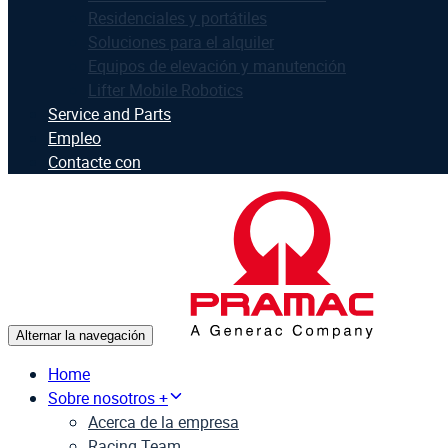
Residenciales y portátiles
Soluciones para el alquiler
Equipos de elevación y manutención
Lifter Mobile Robotics
Service and Parts
Empleo
Contacte con
Alternar la navegación
Home
Sobre nosotros +
Acerca de la empresa
Racing Team