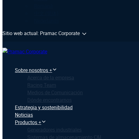
Română
中文 (简体)
Nederlands
Sitio web actual: Pramac Corporate
Sobre nosotros +
Acerca de la empresa
Racing Team
Medios de Comunicación
Dónde encontrarnos
Estrategia y sostenibilidad
Noticias
Productos +
Generadores industriales
Sistemas de almacenamiento C&I