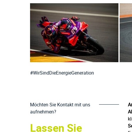
#WirSindDieEnergieGeneration
Möchten Sie Kontakt mit uns
An
aufnehmen?
A
kl
Lassen Sie
Se