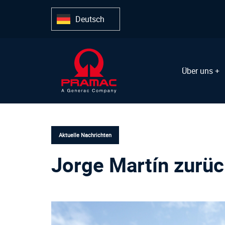
Links
Zur
überspringen
Hauptnavigation
Deutsch
springen
Zum
Inhalt
springen
Über uns +
VERÖFFENTLICHT
IN:
Aktuelle Nachrichten
Jorge Martín zurüc