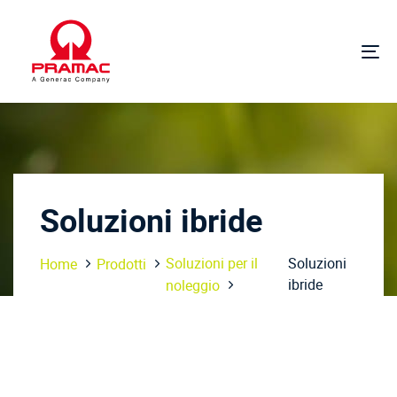
Salta
Passa
i
alla
link
navigazione
Na
primaria
Vai
al
contenuto
Soluzioni ibride
Soluzioni per il
Soluzioni
Home
Prodotti
ibride
noleggio