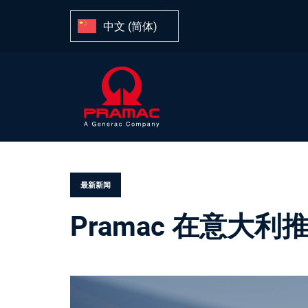
跳
跳
过
到
中文 (简体)
链
主
接
导
航
跳
到
内
容
发
布
在。
最新新闻
Pramac 在意