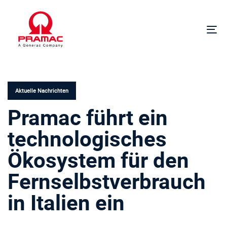
Links
Zur
überspringen
Hauptnavigation
springen
Um
Zum
Na
Inhalt
VERÖFFENTLICHT
springen
IN:
Aktuelle Nachrichten
Pramac führt ein
technologisches
Ökosystem für den
Fernselbstverbrauch
in Italien ein