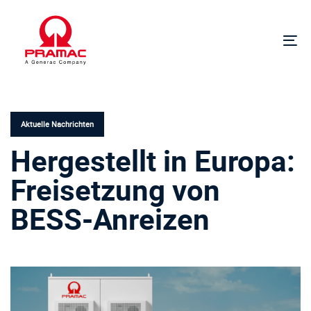
Links
Zur
überspringen
Hauptnavigation
springen
Um
Zum
Na
Inhalt
VERÖFFENTLICHT
springen
IN:
Aktuelle Nachrichten
Hergestellt in Europa:
Freisetzung von
BESS-Anreizen