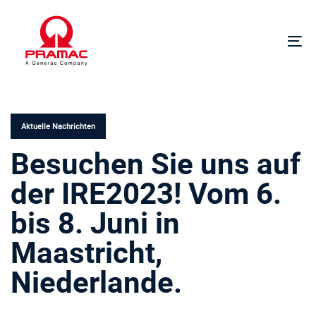
Links
Zur
überspringen
Hauptnavigation
springen
Um
Zum
Na
Inhalt
VERÖFFENTLICHT
springen
IN:
Aktuelle Nachrichten
Besuchen Sie uns auf
der IRE2023! Vom 6.
bis 8. Juni in
Maastricht,
Niederlande.