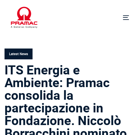
Skip
Skip
links
to
primary
To
navigation
na
Skip
PUBLISHED
to
IN:
content
Latest News
ITS Energia e
Ambiente: Pramac
consolida la
partecipazione in
Fondazione. Niccolò
Borracchini nominato